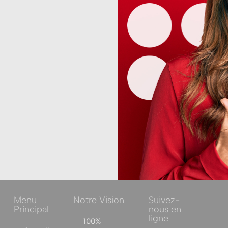
Menu
Notre Vision
Suivez-
Principal
nous en
ligne
100%