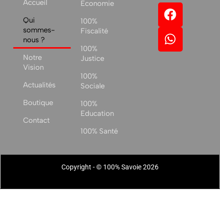
Accueil
Economie
Qui
100%
sommes-
Fiscalité
nous ?
100%
Notre
Justice
Vision
100%
Actualités
Sociale
Boutique
100%
Education
Contact
100% Santé
Copyright - © 100% Savoie 2026